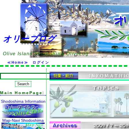
オリーブログ
Olive Island Shodoshima OliveLog
≪Home≫
ログイン
Main HomePage:
Shodoshima Information
Map-Navi Shodoshima