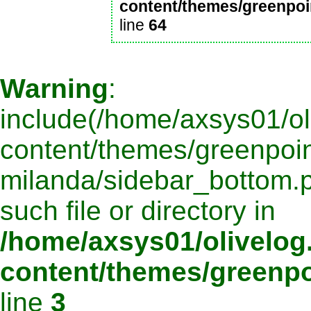
content/themes/greenpoi
line
64
Warning
:
include(/home/axsys01/oli
content/themes/greenpoin
milanda/sidebar_bottom.p
such file or directory in
/home/axsys01/olivelog.
content/themes/greenpo
line
3