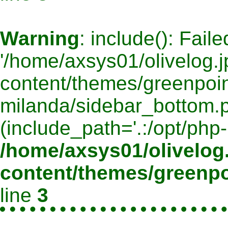
Warning
: include(): Fail
'/home/axsys01/olivelog.j
content/themes/greenpoin
milanda/sidebar_bottom.ph
(include_path='.:/opt/php-
/home/axsys01/olivelog.
content/themes/greenpo
line
3