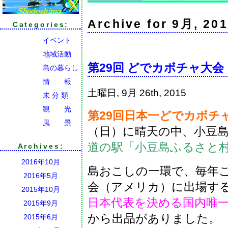
Archive for 9月, 20
Categories:
イベント
地域活動
第29回 どでカボチャ大会
島の暮らし
情 報
土曜日, 9月 26th, 2015
未 分 類
観 光
第29回日本一どでカボチャ
風 景
（日）に晴天の中、小豆
道の駅「小豆島ふるさと
Archives:
2016年10月
島おこしの一環で、毎年
2016年5月
会（アメリカ）に出場す
2015年10月
日本代表を決める国内唯一
2015年9月
から出品がありました。
2015年6月