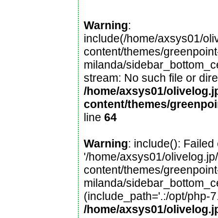
Warning
:
include(/home/axsys01/oliv
content/themes/greenpoint
milanda/sidebar_bottom_cen
stream: No such file or dire
/home/axsys01/olivelog.j
content/themes/greenpoi
line
64
Warning
: include(): Faile
'/home/axsys01/olivelog.jp
content/themes/greenpoint
milanda/sidebar_bottom_cen
(include_path='.:/opt/php-7
/home/axsys01/olivelog.j