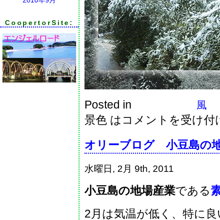
CoopertorSite:
Posted in
風 
景色 は
コメントを受け付
オリーブログ 小豆島の
水曜日, 2月 9th, 2011
小豆島の地場産業
である
2月は気温が低く、特に良