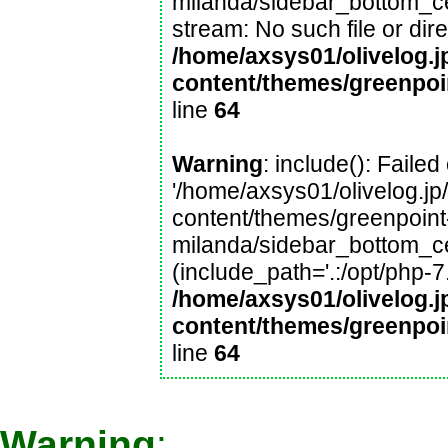
milanda/sidebar_bottom_cen
stream: No such file or dire
/home/axsys01/olivelog.j
content/themes/greenpoi
line
64
Warning
: include(): Faile
'/home/axsys01/olivelog.jp
content/themes/greenpoint
milanda/sidebar_bottom_cen
(include_path='.:/opt/php-7
/home/axsys01/olivelog.j
content/themes/greenpoi
line
64
Warning
: