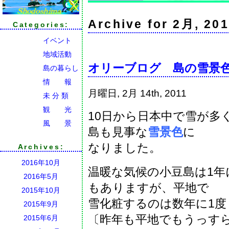
Archive for 2月, 20
Categories:
イベント
地域活動
オリーブログ 島の雪景
島の暮らし
情 報
月曜日, 2月 14th, 2011
未 分 類
観 光
10日から日本中で雪が多
風 景
島も見事な
雪景色
に
なりました。
Archives:
2016年10月
温暖な気候の小豆島は1年
2016年5月
もありますが、平地で
2015年10月
雪化粧するのは数年に1度
2015年9月
〔昨年も平地でもうっす
2015年6月