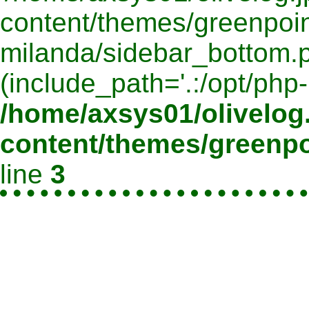
content/themes/greenpoin
milanda/sidebar_bottom.ph
(include_path='.:/opt/php-
/home/axsys01/olivelog.
content/themes/greenpo
line
3