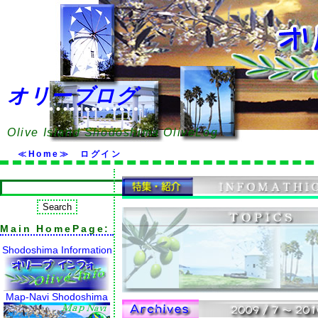
オリーブログ
Olive Island Shodoshima OliveLog
≪Home≫
ログイン
Main HomePage:
Shodoshima Information
Map-Navi Shodoshima