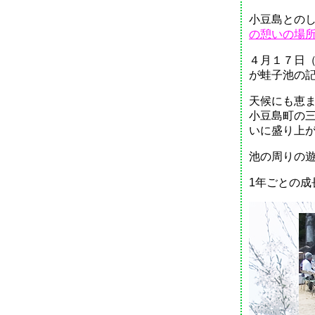
小豆島との
の憩いの場
４月１７日
が蛙子池の
天候にも恵
小豆島町の
いに盛り上
池の周りの
1年ごとの成