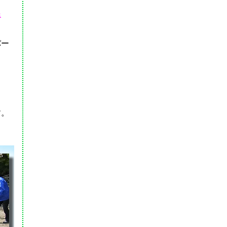
民
バー
す。