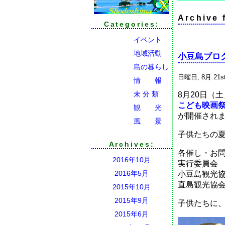
Archiv
Categories:
イベント
地域活動
小豆島ブログ
島の暮らし
日曜日, 8月 21st
情 報
未 分 類
8月20日（
こども映画祭 
観 光
が開催され
風 景
子供たちの
Archives:
各催し・お
2016年10月
実行委員
2016年5月
小豆島観光
直島観光協
2015年10月
2015年9月
子供たちに
2015年6月