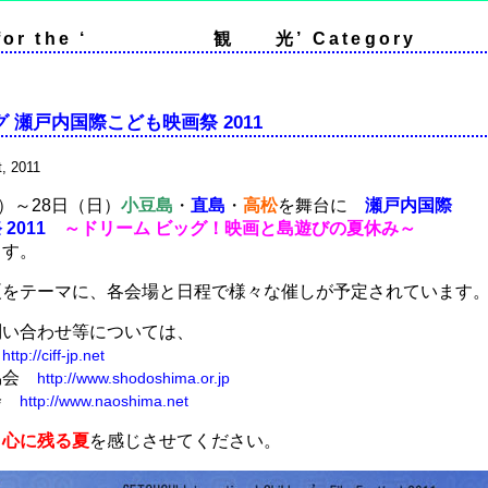
e for the ‘ 観 光’ Category
 瀬戸内国際こども映画祭 2011
, 2011
土）～28日（日）
小豆島
・
直島
・
高松
を舞台に
瀬戸内国際
2011
～ドリーム ビッグ！映画と島遊びの夏休み～
ます。
夏をテーマに、各会場と日程で様々な催しが予定されています
問い合わせ等については、
会
http://ciff-jp.net
協会
http://www.shodoshima.or.jp
会
http://www.naoshima.net
、
心に残る夏
を感じさせてください。