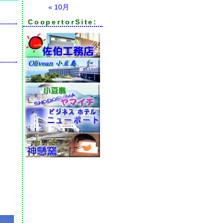
« 10月
CoopertorSite:
。