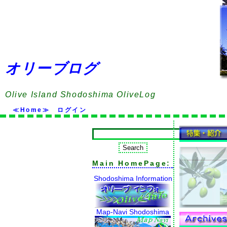
オリーブログ
Olive Island Shodoshima OliveLog
≪Home≫
ログイン
Main HomePage:
Shodoshima Information
Map-Navi Shodoshima