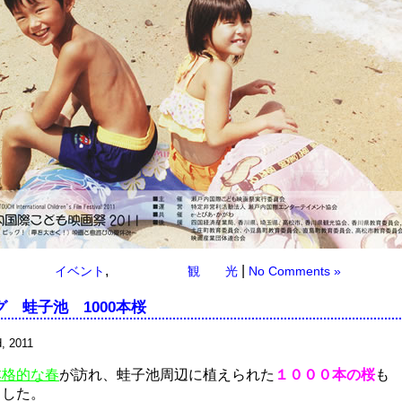
,
|
イベント
観 光
No Comments »
 蛙子池 1000本桜
, 2011
本格的な春
が訪れ、蛙子池周辺に植えられた
１０００本の桜
も
ました。