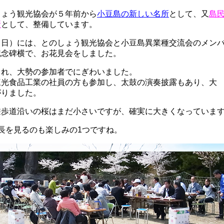
しょう観光協会が５年前から
小豆島の新しい名所
として、又
島
所
として、整備しています。
（日）には、とのしょう観光協会と小豆島異業種交流会のメン
記念碑横で、お花見会をしました。
まれ、大勢の参加者でにぎわいました。
三光食品工業の社員の方も参加し、太鼓の演奏披露もあり、大
がりました。
遊歩道沿いの桜はまだ小さいですが、確実に大きくなっていま
長を見るのも楽しみの1つですね。