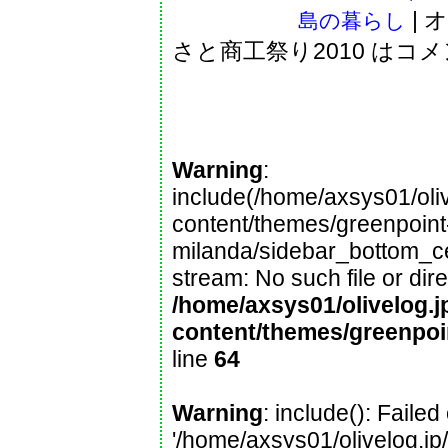
|
オ
島の暮らし
さと商工祭り2010 は
コメ
Warning
:
include(/home/axsys01/oliv
content/themes/greenpoint
milanda/sidebar_bottom_cen
stream: No such file or dire
/home/axsys01/olivelog.j
content/themes/greenpoi
line
64
Warning
: include(): Faile
'/home/axsys01/olivelog.jp