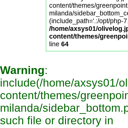
content/themes/greenpoint
milanda/sidebar_bottom_cen
(include_path='.:/opt/php-7
/home/axsys01/olivelog.j
content/themes/greenpoi
line
64
Warning
:
include(/home/axsys01/oli
content/themes/greenpoin
milanda/sidebar_bottom.p
such file or directory in