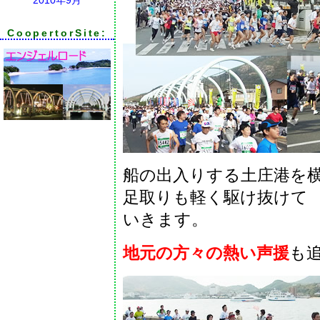
CoopertorSite:
船の出入りする土庄港を
足取りも軽く駆け抜けて
いきます。
地元の方々の熱い声援
も