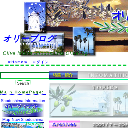
オリーブログ
Olive Island Shodoshima OliveLog
≪Home≫
ログイン
Main HomePage:
Shodoshima Information
Map-Navi Shodoshima