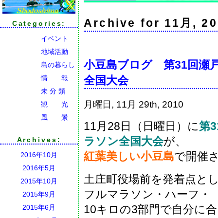
Archive for 11月, 2
Categories:
イベント
地域活動
小豆島ブログ 第31回瀬
島の暮らし
情 報
全国大会
未 分 類
月曜日, 11月 29th, 2010
観 光
風 景
11月28日（日曜日）に
第
ラソン全国大会
が、
Archives:
紅葉美しい小豆島
で開催
2016年10月
2016年5月
土庄町役場前を発着点と
2015年10月
フルマラソン・ハーフ・
2015年9月
10キロの3部門で自分に
2015年6月