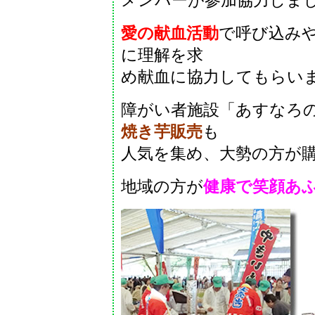
メンバーが参加協力しま
愛の献血活動
で呼び込み
に理解を求
め献血に協力してもらい
障がい者施設「あすなろ
焼き芋販売
も
人気を集め、大勢の方が
地域の方が
健康で笑顔あ