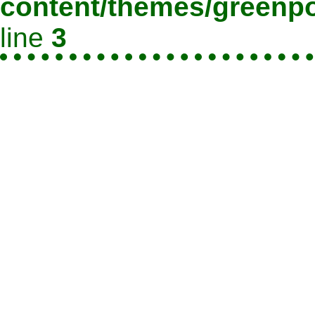
content/themes/greenpo
line
3