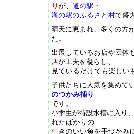
り
が
、
道の駅・
海の駅の
ふるさと村
で盛
晴天に恵まれ、多くの方
た。
出展しているお店や団体
店が工夫を凝らし、
見ているだけでも楽しい
子供たちに人気を集めて
のつかみ捕り
です
。
小学生が特設水槽に入り
れたばかりの
生きのいい魚を手づかみ