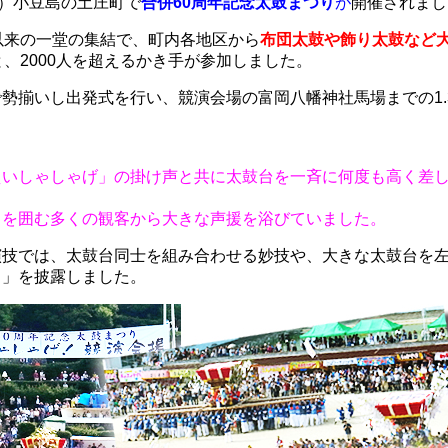
日）小豆島の土庄町で
合併60周年記念太鼓まつり
が
開催されまし
以来の一堂の集結で、町内各地区から
布団太鼓や飾り太鼓など
と、2000人を超えるかき手が参加しました。
勢揃いし出発式を行い、競演会場の富岡八幡神社馬場までの1.
。
えいしゃしゃげ」の掛け声と共に太鼓台を一斉に何度も高く差
りを囲む多くの観客から大きな声援を浴びていました。
演技では、太鼓台同士を組み合わせる妙技や、大きな太鼓台を
し」を披露しました。