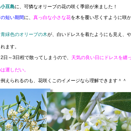
島小豆島
に、可憐なオリーブの花の咲く季節が来ました！
前の短い期間
に、
真っ白な小さな花
を木を覆い尽くすように咲
た
青緑色のオリーブの木
が、白いドレスを着たようにも見え、
まれます。
2日～3日程で散ってしまうので、
天気の良い日にドレスを纏
のは運しだい。
に例えられるのも、花咲くこのイメージなら理解できます＾＾