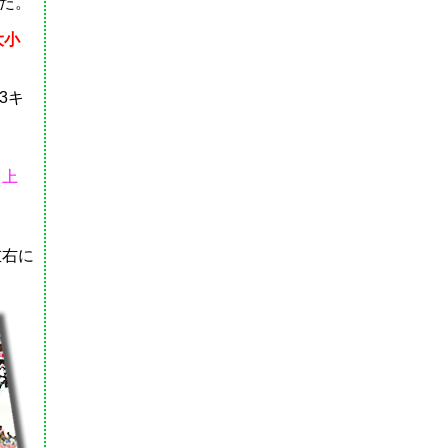
た。
大小
3キ
し上
左右に