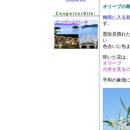
オリーブの
CoopertorSite:
梅雨に入る
す。
普段見慣れ
い
色合いに包
咲いた花は、
オリーブ
の木を見る
平和の象徴