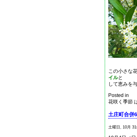
この小さな
イル
と
して恵みを
Posted in
花咲く季節 
土庄町合併
土曜日, 10月 31s