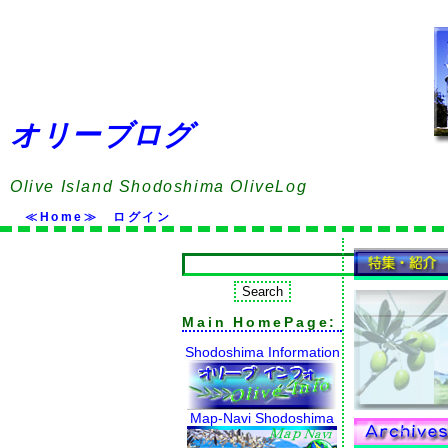
オリーブログ
Olive Island Shodoshima OliveLog
≪Home≫
ログイン
Main HomePage:
Shodoshima Information
Map-Navi Shodoshima