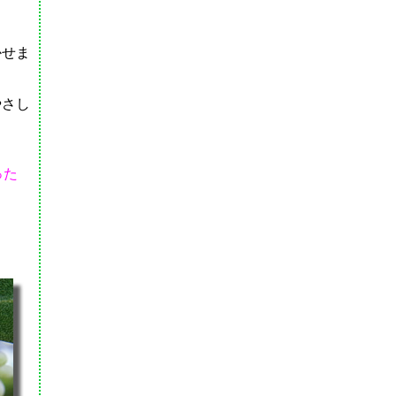
かせま
やさし
った