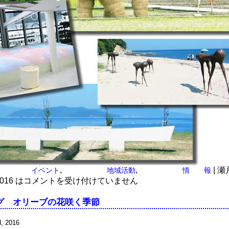
,
,
|
瀬
イベント
地域活動
情 報
16 は
コメントを受け付けていません
グ オリーブの花咲く季節
, 2016