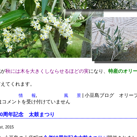
花が
秋には木を大きくしならせるほどの実
になり、
特産のオリ
与えてくれます。
,
|
小豆島ブログ オリー
情 報
風 景
は
コメントを受け付けていません
60周年記念 太鼓まつり
t, 2015