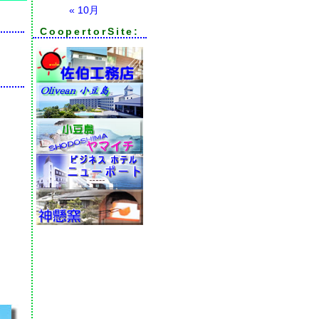
« 10月
CoopertorSite: