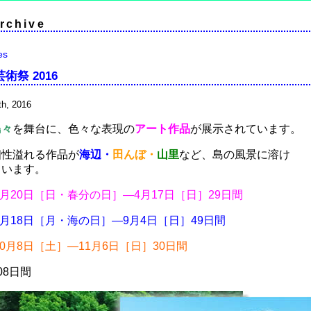
rchive
es
術祭 2016
h, 2016
島々
を舞台に、色々な表現の
アート作品
が展示されています。
個性溢れる作品が
海辺・
田んぼ・
山里
など、島の風景に溶け
ています。
年3月20日［日・春分の日］—4月17日［日］29日間
年7月18日［月・海の日］—9月4日［日］49日間
10月8日［土］—11月6日［日］30日間
08日間