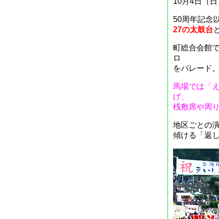
10月4日（
50周年記念
27の太鼓台
町総合会館で
ロ
をパレード
馬場では「
げ、
桟敷
席や周
地区ごとの
傾ける「返