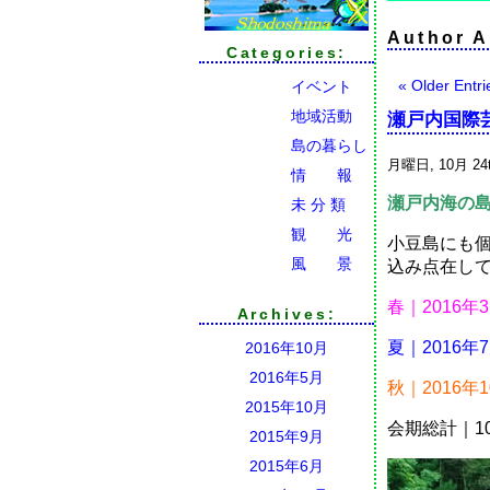
Author A
Categories:
« Older Entri
イベント
地域活動
瀬戸内国際芸
島の暮らし
月曜日, 10月 24t
情 報
瀬戸内海の
未 分 類
観 光
小豆島にも
風 景
込み点在し
春｜2016
Archives:
夏｜2016
2016年10月
2016年5月
秋｜2016年
2015年10月
会期総計｜1
2015年9月
2015年6月