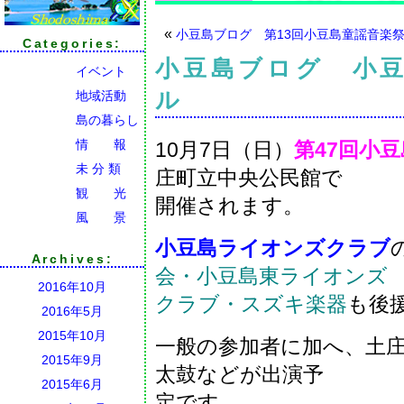
«
小豆島ブログ 第13回小豆島童謡音楽
Categories:
小豆島ブログ 小
イベント
ル
地域活動
島の暮らし
情 報
10月7日（日）
第47回小
未 分 類
庄町立中央公民館で
観 光
開催されます。
風 景
小豆島ライオンズクラブ
Archives:
会・小豆島東ライオンズ
2016年10月
クラブ・スズキ楽器
も後
2016年5月
2015年10月
一般の参加者に加へ、土
2015年9月
太鼓などが出演予
2015年6月
定です。