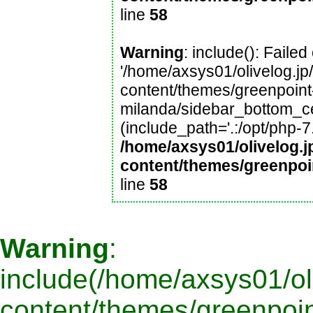
line
58
Warning
: include(): Faile
'/home/axsys01/olivelog.jp
content/themes/greenpoint
milanda/sidebar_bottom_cen
(include_path='.:/opt/php-7
/home/axsys01/olivelog.j
content/themes/greenpoi
line
58
Warning
:
include(/home/axsys01/oli
content/themes/greenpoin