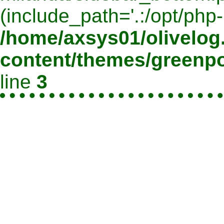
(include_path='.:/opt/php-
/home/axsys01/olivelog.
content/themes/greenpo
line
3