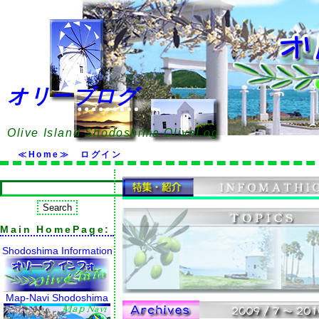
オリーブログ
Olive Island Shodoshima OliveLog
≪Home≫
ログイン
Main HomePage:
Shodoshima Information
Map-Navi Shodoshima