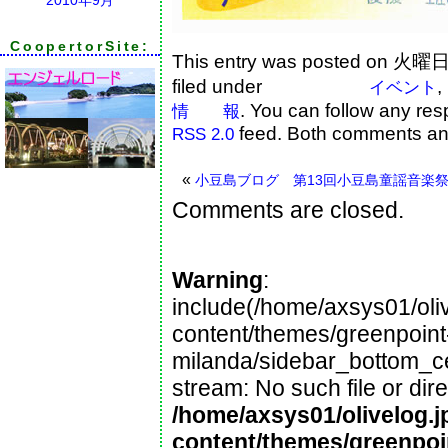
CoopertorSite:
This entry was posted on 火曜日,
filed under
,
イベント
. You can follow any res
情 報
feed. Both comments and
RSS 2.0
«
小豆島ブログ 第13回小豆島童謡音楽
Comments are closed.
Warning
:
include(/home/axsys01/oliv
content/themes/greenpoint
milanda/sidebar_bottom_cen
stream: No such file or dire
/home/axsys01/olivelog.j
content/themes/greenpoi